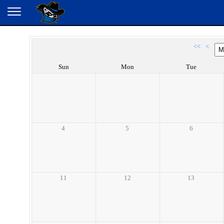
<<
<
Sun
Mon
Tue
4
5
6
11
12
13